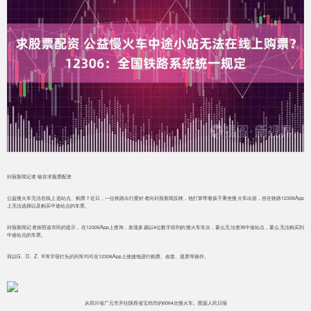
封面新闻记者 喻言求股票配资
公益慢火车无法在线上选站点、购票？近日，一位铁路出行爱好者向封面新闻反映，他打算带着孩子乘坐慢火车出游，但在铁路12306App
上无法选择以及购买中途站点的车票。
封面新闻记者按照该市民的提示，在12306App上查询，发现多趟以4位数字排列的慢火车车次，要么无法查询中途站点，要么无法购买到
中途站点的车票。
而以G、D、Z、K等字母打头的列车均可在12306App上便捷地进行购票、改签、退票等操作。
从四川省广元市开往陕西省宝鸡市的6064次慢火车。图源人民日报