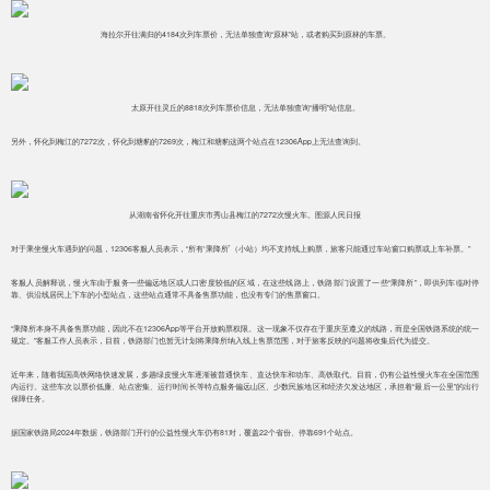
海拉尔开往满归的4184次列车票价，无法单独查询“原林”站，或者购买到原林的车票。
太原开往灵丘的8818次列车票价信息，无法单独查询“播明”站信息。
另外，怀化到梅江的7272次，怀化到塘豹的7269次，梅江和塘豹这两个站点在12306App上无法查询到。
从湖南省怀化开往重庆市秀山县梅江的7272次慢火车。图源人民日报
对于乘坐慢火车遇到的问题，12306客服人员表示，“所有‘乘降所’（小站）均不支持线上购票，旅客只能通过车站窗口购票或上车补票。”
客服人员解释说，慢火车由于服务一些偏远地区或人口密度较低的区域，在这些线路上，铁路部门设置了一些“乘降所”，即供列车临时停
靠、供沿线居民上下车的小型站点，这些站点通常不具备售票功能，也没有专门的售票窗口。
“乘降所本身不具备售票功能，因此不在12306App等平台开放购票权限。这一现象不仅存在于重庆至遵义的线路，而是全国铁路系统的统一
规定。”客服工作人员表示，目前，铁路部门也暂无计划将乘降所纳入线上售票范围，对于旅客反映的问题将收集后代为提交。
近年来，随着我国高铁网络快速发展，多趟绿皮慢火车逐渐被普通快车、直达快车和动车、高铁取代。目前，仍有公益性慢火车在全国范围
内运行。这些车次以票价低廉、站点密集、运行时间长等特点服务偏远山区、少数民族地区和经济欠发达地区，承担着“最后一公里”的出行
保障任务。
据国家铁路局2024年数据，铁路部门开行的公益性慢火车仍有81对，覆盖22个省份、停靠691个站点。