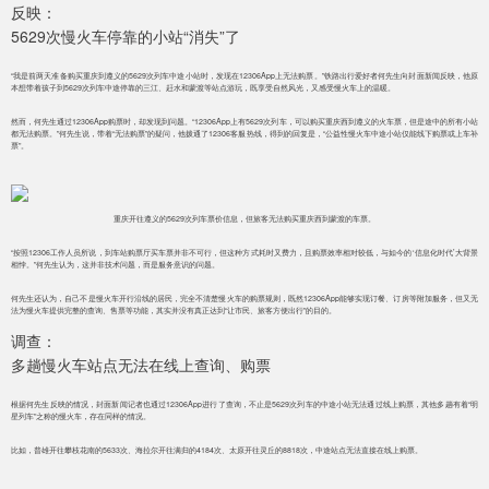
反映：
5629次慢火车停靠的小站“消失”了
“我是前两天准备购买重庆到遵义的5629次列车中途小站时，发现在12306App上无法购票。”铁路出行爱好者何先生向封面新闻反映，他原
本想带着孩子到5629次列车中途停靠的三江、赶水和蒙渡等站点游玩，既享受自然风光，又感受慢火车上的温暖。
然而，何先生通过12306App购票时，却发现到问题。“12306App上有5629次列车，可以购买重庆西到遵义的火车票，但是途中的所有小站
都无法购票。”何先生说，带着“无法购票”的疑问，他拨通了12306客服热线，得到的回复是，“公益性慢火车中途小站仅能线下购票或上车补
票”。
重庆开往遵义的5629次列车票价信息，但旅客无法购买重庆西到蒙渡的车票。
“按照12306工作人员所说，到车站购票厅买车票并非不可行，但这种方式耗时又费力，且购票效率相对较低，与如今的‘信息化时代’大背景
相悖。”何先生认为，这并非技术问题，而是服务意识的问题。
何先生还认为，自己不是慢火车开行沿线的居民，完全不清楚慢火车的购票规则，既然12306App能够实现订餐、订房等附加服务，但又无
法为慢火车提供完整的查询、售票等功能，其实并没有真正达到“让市民、旅客方便出行”的目的。
调查：
多趟慢火车站点无法在线上查询、购票
根据何先生反映的情况，封面新闻记者也通过12306App进行了查询，不止是5629次列车的中途小站无法通过线上购票，其他多趟有着“明
星列车”之称的慢火车，存在同样的情况。
比如，普雄开往攀枝花南的5633次、海拉尔开往满归的4184次、太原开往灵丘的8818次，中途站点无法直接在线上购票。