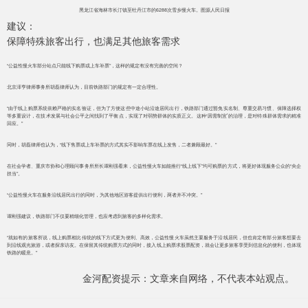
黑龙江省海林市长汀镇至牡丹江市的6288次雪乡慢火车。图源人民日报
建议：
保障特殊旅客出行，也满足其他旅客需求
“公益性慢火车部分站点只能线下购票或上车补票”，这样的规定有没有完善的空间？
北京泽亨律师事务所胡磊律师认为，目前铁路部门的规定有一定合理性。
“由于线上购票系统依赖严格的实名验证，但为了方便这些中途小站沿途居民出行，铁路部门通过豁免实名制、尊重交易习惯、保障选择权
等多重设计，在技术发展与社会公平之间找到了平衡点，实现了对弱势群体的实质正义。这种‘因需制宜’的治理，是对特殊群体需求的精准
回应。”
同时，胡磊律师也认为，“线下售票或上车补票的方式其实不影响车票在线上发售，二者兼顾最好。”
在社会学者、重庆市协和心理顾问事务所所长谭刚强看来，公益性慢火车如能推行“线上线下”均可购票的方式，将更好体现服务公众的“央企
担当”。
“公益性慢火车在服务沿线居民出行的同时，为其他地区游客提供出行便利，两者并不冲突。”
谭刚强建议，铁路部门不仅要精细化管理，也应考虑到旅客的多样化需求。
“就如有的旅客所说，线上购票相比传统的线下方式更为便利、高效，公益性慢火车虽然主要服务于沿线居民，但也肯定有部分旅客想要去
到沿线观光旅游，或者探亲访友。在保留其传统购票方式的同时，接入线上购票求股票配资，就会让更多旅客享受到信息化的便利，也体现
铁路的暖意。”
金河配资提示：文章来自网络，不代表本站观点。